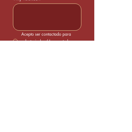
Acepto ser contactado para
voluntariado. / I agree to be
contacted about volunteering.
Submit